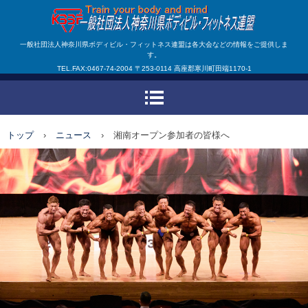
一般社団法人神奈川県ボ
一般社団法人神奈川県ボディビル・フィットネス連盟は各大会などの情報をご提供しま
す。
ディビル・フィットネス
TEL.FAX:0467-74-2004 〒253-0114 高座郡寒川町田端1170-1
連盟
トップ
›
ニュース
›
湘南オープン参加者の皆様へ