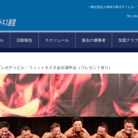
一般社団法人神奈川県ボディビル・
TEL.F
県ボ
ル
活動報告
スケジュール
過去の優勝者
加盟クラ
ネス
ープンボディビル・フィットネス大会出場申込（プレゼント有り）