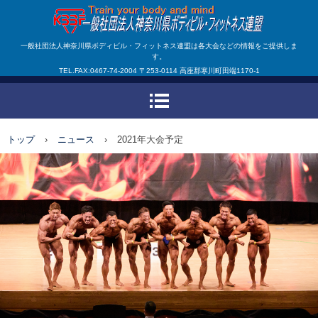
一般社団法人神奈川県ボ
一般社団法人神奈川県ボディビル・フィットネス連盟は各大会などの情報をご提供しま
す。
ディビル・フィットネス
TEL.FAX:0467-74-2004 〒253-0114 高座郡寒川町田端1170-1
連盟
トップ
›
ニュース
›
2021年大会予定