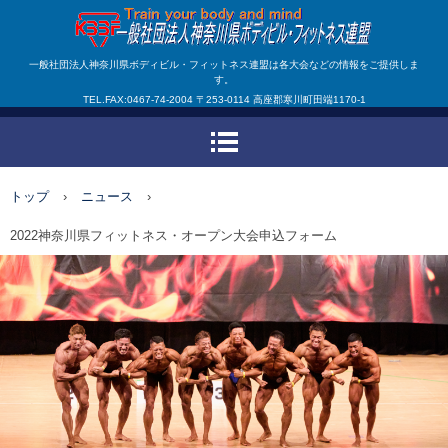
一般社団法人神奈川県ボ
一般社団法人神奈川県ボディビル・フィットネス連盟は各大会などの情報をご提供しま
す。
ディビル・フィットネス
TEL.FAX:0467-74-2004 〒253-0114 高座郡寒川町田端1170-1
連盟
トップ
›
ニュース
›
2022神奈川県フィットネス・オープン大会申込フォーム