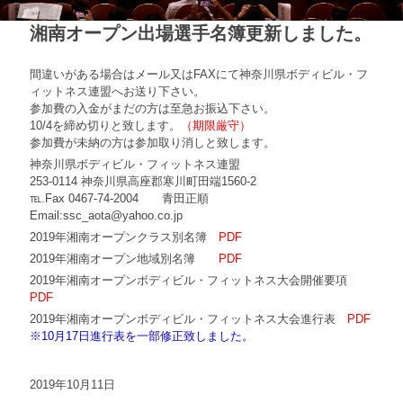
湘南オープン出場選手名簿更新しました。
間違いがある場合はメール又はFAXにて神奈川県ボディビル・フ
ィットネス連盟へお送り下さい。
参加費の入金がまだの方は至急お振込下さい。
10/4を締め切りと致します。
（期限厳守）
参加費が未納の方は参加取り消しと致します。
神奈川県ボディビル・フィットネス連盟
253-0114 神奈川県高座郡寒川町田端1560-2
℡.Fax 0467-74-2004 青田正順
Email:ssc_aota@yahoo.co.jp
2019年湘南オープンクラス別名簿
PDF
2019年湘南オープン地域別名簿
PDF
2019年湘南オープンボディビル・フィットネス大会開催要項
PDF
2019年湘南オープンボディビル・フィットネス大会進行表
PD
F
※10月17日進行表を一部修正致しました。
2019年10月11日