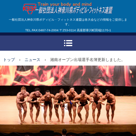
一般社団法人神奈川県ボ
一般社団法人神奈川県ボディビル・フィットネス連盟は各大会などの情報をご提供しま
す。
ディビル・フィットネス
TEL.FAX:0467-74-2004 〒253-0114 高座郡寒川町田端1170-1
連盟
トップ
›
ニュース
›
湘南オープン出場選手名簿更新しました。